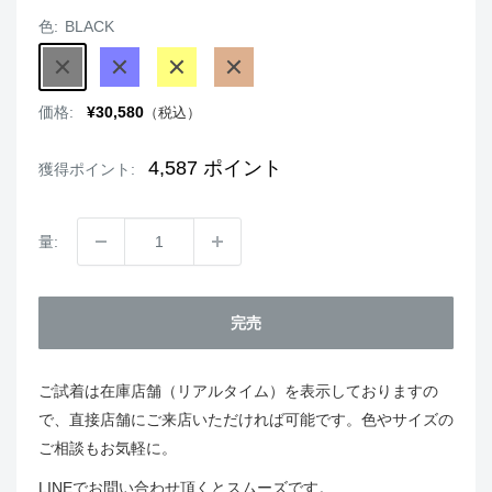
色:
BLACK
BLACK
BLUE
YELLOW
MOCHA
販
価格:
¥30,580
（税込）
売
価
格
4,587
ポイント
獲得ポイント:
量:
完売
ご試着は在庫店舗（リアルタイム）を表示しておりますの
で、直接店舗にご来店いただければ可能です。色やサイズの
ご相談もお気軽に。
LINEでお問い合わせ頂くとスムーズです。