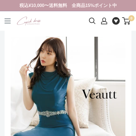
コ
税込¥10,000〜送料無料 全商品15%ポイント中
ン
0
テ
ク
ン
ピ
ツ
ド
に
ド
ス
レ
キ
ス
ッ
コ
プ
レ
す
ク
る
シ
ョ
ン