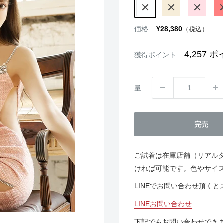
WHITE
BEIGE
PINK
R
販
価格:
¥28,380
（税込）
売
価
格
4,257
ポ
獲得ポイント:
量:
完売
ご試着は在庫店舗（リアル
ければ可能です。色やサイ
LINEでお問い合わせ頂く
LINEお問い合わせ
下記でもお問い合わせでき