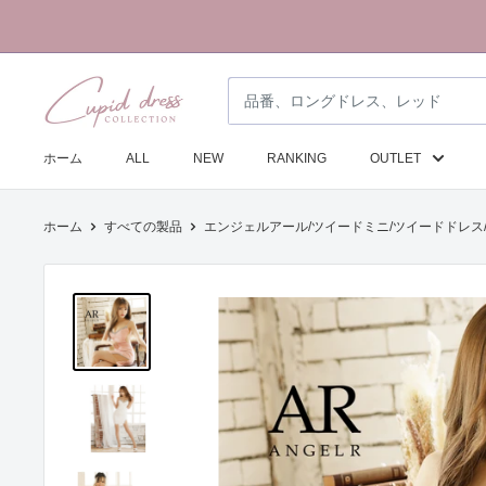
コ
ン
テ
ク
ン
ピ
ツ
ド
に
ホーム
ALL
NEW
RANKING
OUTLET
ド
ス
レ
キ
ホーム
すべての製品
エンジェルアール/ツイードミニ/ツイードドレス/ワ
ス
ッ
コ
プ
レ
す
ク
る
シ
ョ
ン