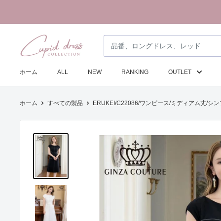
コ
ン
テ
ク
ン
ピ
ツ
ド
に
ホーム
ALL
NEW
RANKING
OUTLET
ド
ス
レ
キ
ホーム
すべての製品
ERUKEI/C22086/ワンピース/ミディアム丈/シン
ス
ッ
コ
プ
レ
す
ク
る
シ
ョ
ン