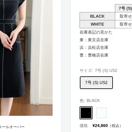
7号 (S
BLACK
取寄せ
WHITE
取寄せ
在庫表記の見かた
東：東京店在庫
浜：浜松店在庫
豊：豊橋店在庫
サイズ:
7号 (S) US2
7号 (S) US2
色:
BLACK
BLACK
WHITE
販
価格:
¥24,860
（税込）
ロールオーバー
売