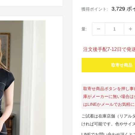
価
格
3,729
ポ
獲得ポイント:
量:
注文後手配7-12日で
取寄せ商品
取寄せ商品ボタンを押し事
庫がメーカーに無い場合は
はLINEかメールでお気軽
ご試着は在庫店舗（リアル
ければ可能です。色やサイ
LINEでお問い合わせ頂く