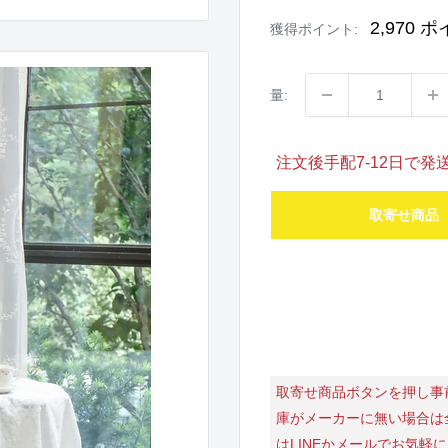
価
格
2,970
ポ
獲得ポイント:
量:
注文後手配7-12日で
取寄せ商品
取寄せ商品ボタンを押し事
庫がメーカーに無い場合は
はLINEかメールでお気軽