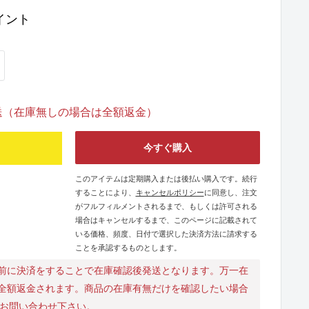
イント
発送（在庫無しの場合は全額返金）
今すぐ購入
このアイテムは定期購入または後払い購入です。続行
することにより、
キャンセルポリシー
に同意し、注文
がフルフィルメントされるまで、もしくは許可される
場合はキャンセルするまで、このページに記載されて
いる価格、頻度、日付で選択した決済方法に請求する
ことを承認するものとします。
前に決済をすることで在庫確認後発送となります。万一在
全額返金されます。商品の在庫有無だけを確認したい場合
にお問い合わせ下さい。