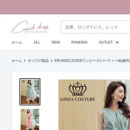
コ
ン
テ
ク
ン
ピ
ツ
ド
に
ホーム
ALL
NEW
RANKING
OUTLET
ド
ス
レ
キ
ホーム
すべての製品
ERUKEI/C22303/ワンピース/パーティー/結婚式/
ス
ッ
コ
プ
レ
す
ク
る
シ
ョ
ン