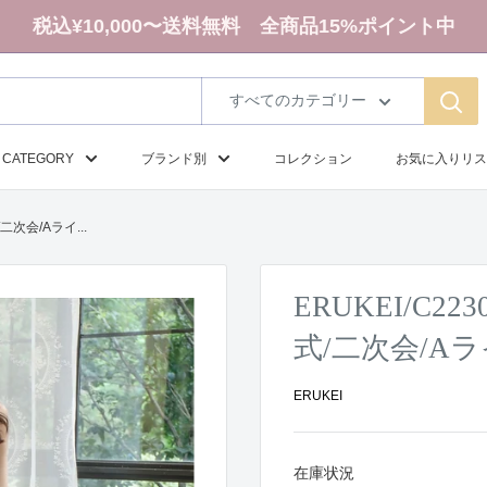
税込¥10,000〜送料無料 全商品15%ポイント中
すべてのカテゴリー
CATEGORY
ブランド別
コレクション
お気に入りリス
二次会/Aライ...
ERUKEI/C2
式/二次会/A
ERUKEI
在庫状況