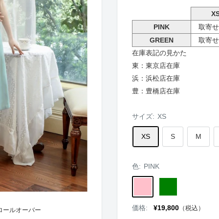
X
PINK
取寄せ
GREEN
取寄せ
在庫表記の見かた
東：東京店在庫
浜：浜松店在庫
豊：豊橋店在庫
サイズ:
XS
XS
S
M
色:
PINK
PINK
GREEN
販
価格:
¥19,800
（税込）
ロールオーバー
売