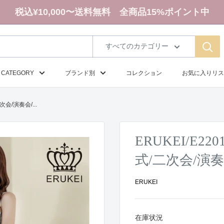
税込¥10,000〜送料無料 全商品15%ポイント中
すべてのカテゴリー
CATEGORY
ブランド別
コレクション
お気に入りリス
会/演奏会/...
ERUKEI/E2
式/二次会/演
ERUKEI
在庫状況