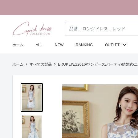
コ
ン
テ
ク
ン
ピ
ツ
ド
に
ホーム
ALL
NEW
RANKING
OUTLET
ド
ス
レ
キ
ホーム
すべての製品
ERUKEI/E22016/ワンピース/パーティ/結婚式/二次
ス
ッ
コ
プ
レ
す
ク
る
シ
ョ
ン