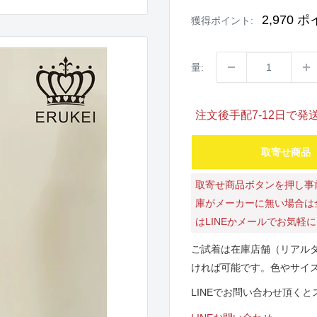
価
格
2,970
ポ
獲得ポイント:
量:
注文後手配7-12日で
取寄せ商品
取寄せ商品ボタンを押し事
庫がメーカーに無い場合は
はLINEかメールでお気軽
ご試着は在庫店舗（リアル
ければ可能です。色やサイ
LINEでお問い合わせ頂く