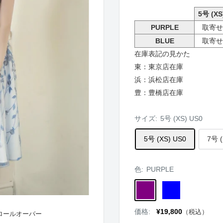
5号 (XS
PURPLE
取寄せ
BLUE
取寄せ
在庫表記の見かた
東：東京店在庫
浜：浜松店在庫
豊：豊橋店在庫
サイズ:
5号 (XS) US0
5号 (XS) US0
7号 (
色:
PURPLE
PURPLE
BLUE
販
価格:
¥19,800
（税込）
ロールオーバー
売