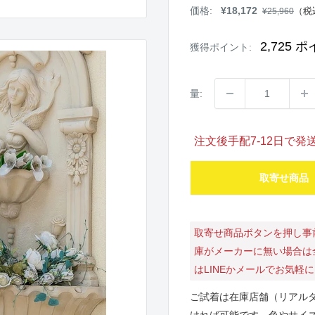
販
価格:
¥18,172
通
（税
¥25,960
売
常
価
価
格
格
2,725
ポ
獲得ポイント:
量:
注文後手配7-12日で
取寄せ商品
取寄せ商品ボタンを押し事
庫がメーカーに無い場合は
はLINEかメールでお気軽
ご試着は在庫店舗（リアル
ければ可能です。色やサイ