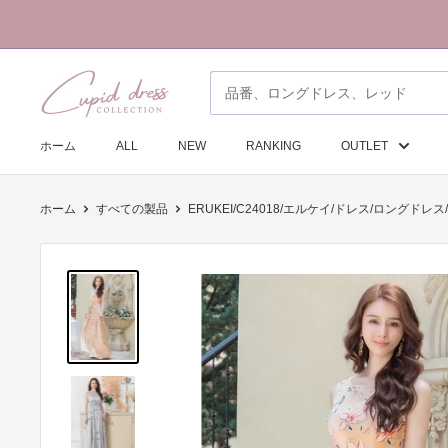
コ
ン
テ
ク
ン
ピ
ツ
ド
に
ホーム
ALL
NEW
RANKING
OUTLET
ド
ス
レ
キ
ホーム
すべての製品
ERUKEI/C24018/エルケイ/ドレス/ロングドレス
ス
ッ
コ
プ
レ
す
ク
る
シ
ョ
ン