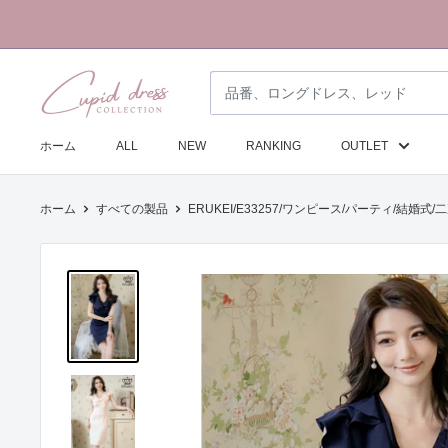
コ
ン
テ
ク
ン
ピ
ツ
ド
に
ホーム
ALL
NEW
RANKING
OUTLET
ド
ス
レ
キ
ホーム
すべての製品
ERUKEI/E33257/ワンピース/パーティ/結婚式/二
ス
ッ
コ
プ
レ
す
ク
る
シ
ョ
ン