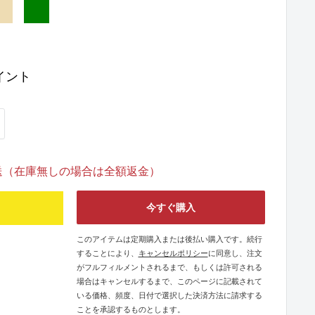
IGE
GREEN
イント
発送（在庫無しの場合は全額返金）
今すぐ購入
このアイテムは定期購入または後払い購入です。続行
することにより、
キャンセルポリシー
に同意し、注文
がフルフィルメントされるまで、もしくは許可される
場合はキャンセルするまで、このページに記載されて
いる価格、頻度、日付で選択した決済方法に請求する
ことを承認するものとします。