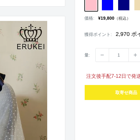
PINK
BLUE
NAVY
BE
販
価格:
¥19,800
（税込）
売
価
格
2,970
ポ
獲得ポイント:
量:
注文後手配7-12日で
取寄せ商品