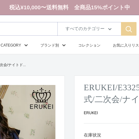
税込¥10,000〜送料無料 全商品15%ポイント中
すべてのカテゴリー
CATEGORY
ブランド別
コレクション
お気に入りリス
次会/ナイトド...
ERUKEI/E3
式/二次会/ナ
ERUKEI
在庫状況