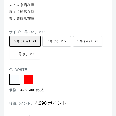
東：東京店在庫
浜：浜松店在庫
豊：豊橋店在庫
サイズ:
5号 (XS) US0
5号 (XS) US0
7号 (S) US2
9号 (M) US4
11号 (L) US6
色:
WHITE
WHITE
RED
販
価格:
¥28,600
（税込）
売
価
格
4,290
ポイント
獲得ポイント: