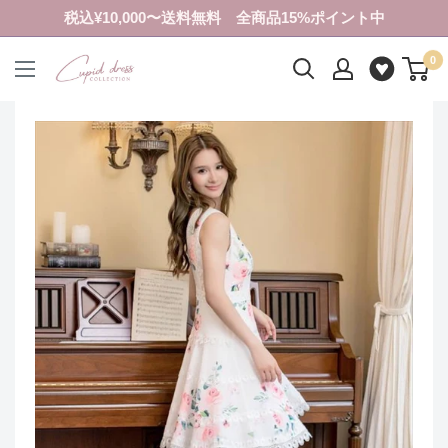
コ
税込¥10,000〜送料無料 全商品15%ポイント中
ン
0
テ
ク
ン
ピ
ツ
ド
に
ド
ス
レ
キ
ス
ッ
コ
プ
レ
す
ク
る
シ
ョ
ン