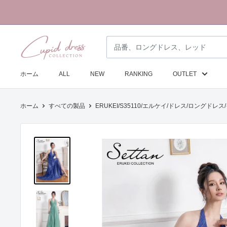
コ
ン
テ
ク
ン
ピ
ツ
ド
に
ホーム
ALL
NEW
RANKING
OUTLET
ド
ス
レ
キ
ホーム
すべての製品
ERUKEI/S35110/エルケイ/ドレス/ロングドレス
ス
ッ
コ
プ
レ
す
ク
る
シ
ョ
ン