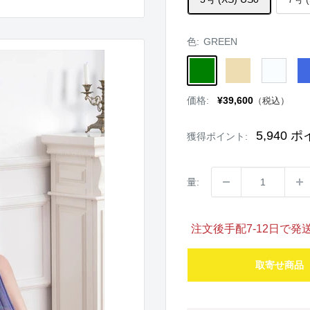
色:
GREEN
GREEN
BEIGE
WHITE
RO
販
価格:
¥39,600
（税込）
売
価
格
5,940
ポ
獲得ポイント:
量:
注文後手配7-12日で
取寄せ商品