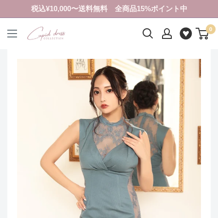
コ
税込¥10,000〜送料無料 全商品15%ポイント中
ン
0
テ
ク
ン
ピ
ツ
ド
に
ド
ス
レ
キ
ス
ッ
コ
プ
レ
す
ク
る
シ
ョ
ン