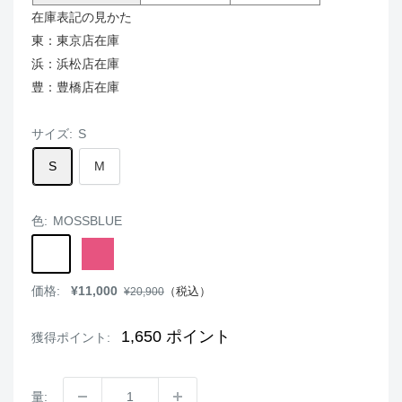
在庫表記の見かた
東：東京店在庫
浜：浜松店在庫
豊：豊橋店在庫
サイズ:
S
S
M
色:
MOSSBLUE
MOSSBLUE
DARKPINK
MOCHAPINK
販
価格:
¥11,000
通
（税込）
¥20,900
売
常
価
価
格
格
1,650
ポイント
獲得ポイント:
量: