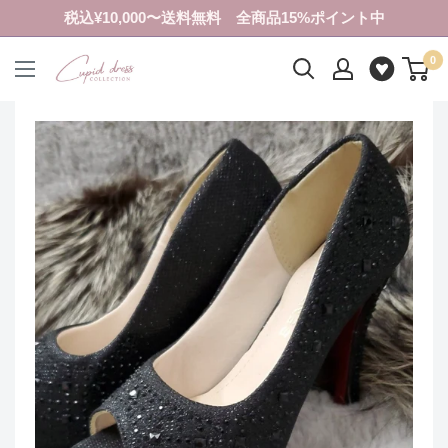
コ
税込¥10,000〜送料無料 全商品15%ポイント中
ン
0
テ
ク
ン
ピ
ツ
ド
に
ド
ス
レ
キ
ス
ッ
コ
プ
レ
す
ク
る
シ
ョ
ン