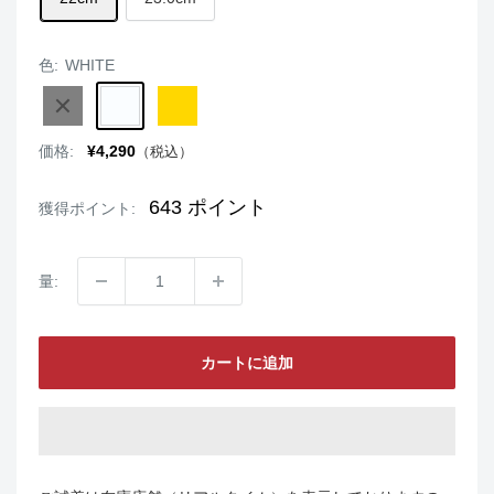
色:
WHITE
BLACK
WHITE
GOLD
販
価格:
¥4,290
（税込）
売
価
格
643
ポイント
獲得ポイント:
量:
カートに追加