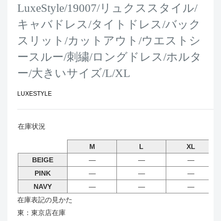
LuxeStyle/19007/リュクススタイル/
キャバドレス/タイトドレス/バック
スリット/カットアウト/ウエストシ
ースルー/刺繍/ロングドレス/ホルタ
ー/大きいサイズ/L/XL
LUXESTYLE
在庫状況
M
L
XL
BEIGE
―
―
―
PINK
―
―
―
NAVY
―
―
―
在庫表記の見かた
東：東京店在庫