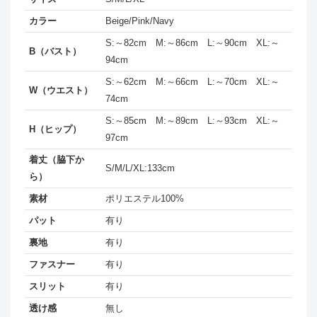
カラー
Beige/Pink/Navy
S:～82cm M:～86cm L:～90cm XL:～
B（バスト）
94cm
S:～62cm M:～66cm L:～70cm XL:～
W（ウエスト）
74cm
S:～85cm M:～89cm L:～93cm XL:～
H（ヒップ）
97cm
着丈（脇下か
S/M/L/XL:133cm
ら）
素材
ポリエステル100%
パット
有り
裏地
有り
ファスナー
有り
スリット
有り
透け感
無し