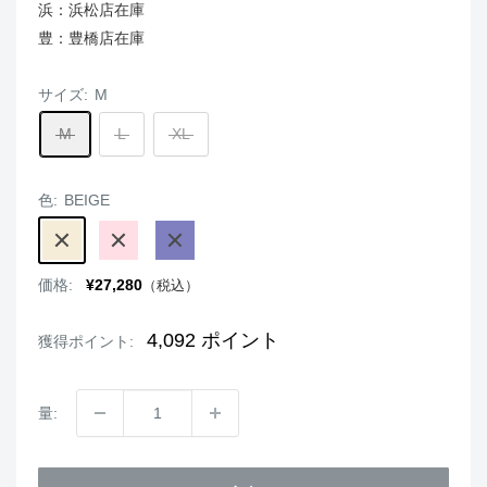
浜：浜松店在庫
豊：豊橋店在庫
サイズ:
M
M
L
XL
色:
BEIGE
BEIGE
PINK
NAVY
販
価格:
¥27,280
（税込）
売
価
格
4,092
ポイント
獲得ポイント:
量: