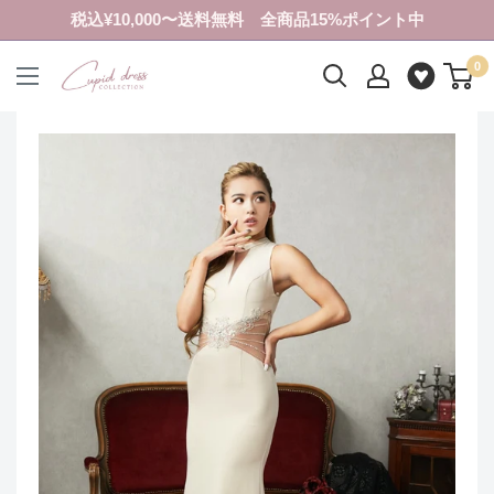
コ
税込¥10,000〜送料無料 全商品15%ポイント中
ン
0
テ
ク
ン
ピ
ツ
ド
に
ド
ス
レ
キ
ス
ッ
コ
プ
レ
す
ク
る
シ
ョ
ン