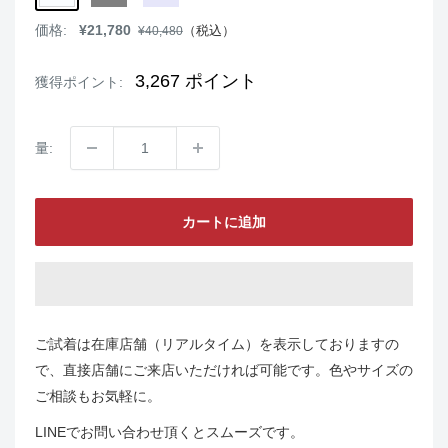
販
価格:
¥21,780
通
（税込）
¥40,480
売
常
価
価
格
格
3,267
ポイント
獲得ポイント:
量:
カートに追加
ご試着は在庫店舗（リアルタイム）を表示しておりますの
で、直接店舗にご来店いただければ可能です。色やサイズの
ご相談もお気軽に。
LINEでお問い合わせ頂くとスムーズです。