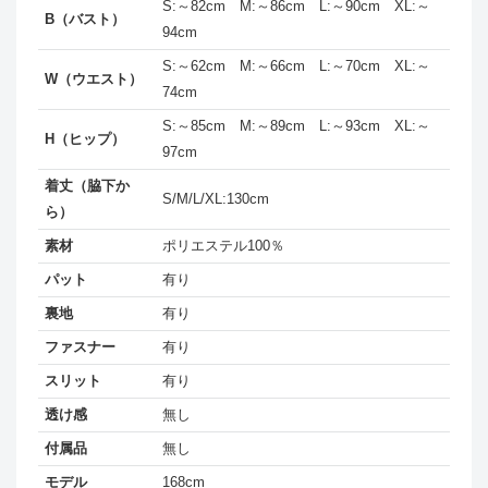
S:～82cm M:～86cm L:～90cm XL:～
B（バスト）
94cm
S:～62cm M:～66cm L:～70cm XL:～
W（ウエスト）
74cm
S:～85cm M:～89cm L:～93cm XL:～
H（ヒップ）
97cm
着丈（脇下か
S/M/L/XL:130cm
ら）
素材
ポリエステル100％
パット
有り
裏地
有り
ファスナー
有り
スリット
有り
透け感
無し
付属品
無し
モデル
168cm