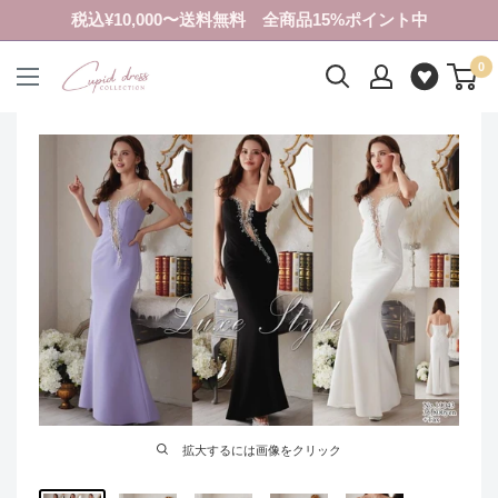
コ
税込¥10,000〜送料無料 全商品15%ポイント中
ン
0
テ
ク
ン
ピ
ツ
ド
に
ド
ス
レ
キ
ス
ッ
コ
プ
レ
す
ク
る
シ
ョ
ン
拡大するには画像をクリック