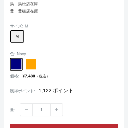
浜：浜松店在庫
豊：豊橋店在庫
サイズ:
M
M
色:
Navy
Navy
Orange
販
価格:
¥7,480
（税込）
売
価
格
1,122
ポイント
獲得ポイント:
量: