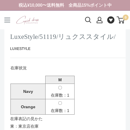
コ
税込¥10,000〜送料無料 全商品15%ポイント中
ン
0
テ
ク
ン
ピ
ツ
ド
LuxeStyle/51119/リュクススタイル/
に
ド
ス
LUXESTYLE
レ
キ
ス
ッ
コ
在庫状況
プ
レ
す
ク
M
る
シ
〇
Navy
ョ
在庫数：1
ン
〇
Orange
在庫数：1
在庫表記の見かた
東：東京店在庫