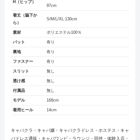
H（ヒップ）
97cm
着丈（脇下か
S/M/L/XL:130cm
ら）
素材
ポリエステル100％
パット
有り
裏地
有り
ファスナー
有り
スリット
無し
透け感
無し
付属品
無し
モデル
168cm
着用ヒール
14cm
キャバクラ・キャバ嬢・キャバクラドレス・ホステス・キャ
バドレス通販・キャバワンピ・ラウンジ・同伴・体験入店・