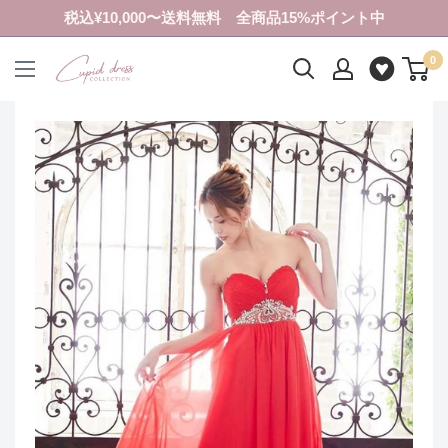
コ
税込¥10,000〜送料無料 全商品15%ポイント中
ン
0
テ
ク
ン
ピ
ツ
ド
に
ド
ス
レ
キ
ス
ッ
コ
プ
レ
す
ク
る
シ
ョ
ン