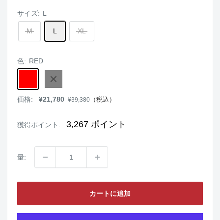
サイズ:
L
M
L
XL
色:
RED
RED
BLACK
販
価格:
¥21,780
通
（税込）
¥39,380
売
常
価
価
格
格
3,267
ポイント
獲得ポイント:
量:
カートに追加