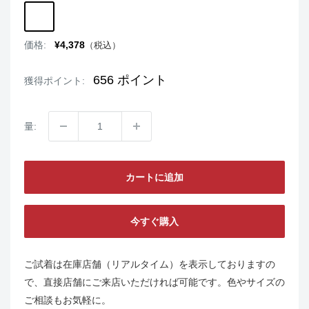
WHITENAVY
販
価格:
¥4,378
（税込）
売
価
格
656
ポイント
獲得ポイント:
量:
カートに追加
今すぐ購入
ご試着は在庫店舗（リアルタイム）を表示しておりますの
で、直接店舗にご来店いただければ可能です。色やサイズの
ご相談もお気軽に。