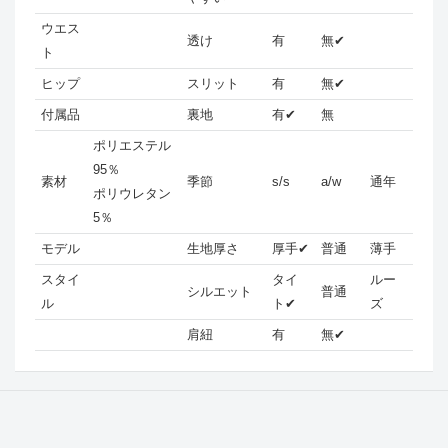
ウエス
透け
有
無✔
ト
ヒップ
スリット
有
無✔
付属品
裏地
有✔
無
ポリエステル
95％
素材
季節
s/s
a/w
通年
ポリウレタン
5％
モデル
生地厚さ
厚手✔
普通
薄手
スタイ
タイ
ルー
シルエット
普通
ル
ト✔
ズ
肩紐
有
無✔