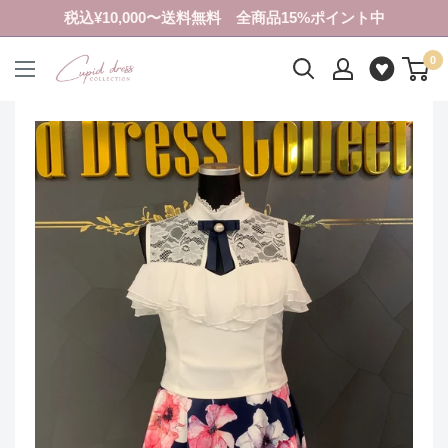
コ
税込¥10,000〜送料無料 全商品15%ポイント中
ン
0
テ
ク
ン
ピ
ツ
ド
に
ド
ス
レ
キ
ス
ッ
コ
プ
レ
す
ク
る
シ
ョ
ン