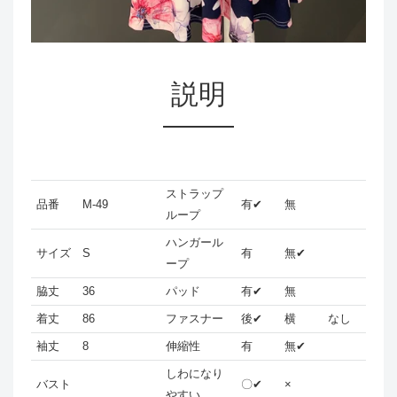
説明
ストラップ
品番
M-49
有✔
無
ループ
ハンガール
サイズ
S
有
無✔
ープ
脇丈
36
パッド
有✔
無
着丈
86
ファスナー
後✔
横
なし
袖丈
8
伸縮性
有
無✔
しわになり
バスト
〇✔
×
やすい