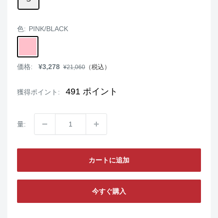
色:
PINK/BLACK
PINK/BLACK
販
価格:
¥3,278
通
（税込）
¥21,060
売
常
価
価
格
格
491
ポイント
獲得ポイント:
量:
カートに追加
今すぐ購入