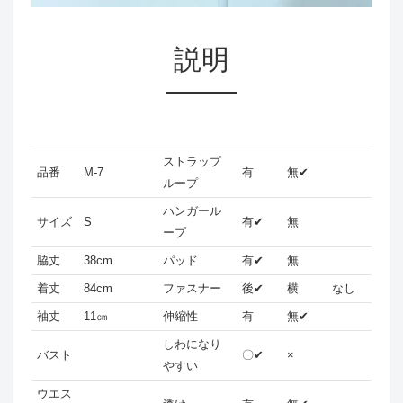
説明
ストラップ
品番
M-7
有
無✔
ループ
ハンガール
サイズ
S
有✔
無
ープ
脇丈
38cm
パッド
有✔
無
着丈
84cm
ファスナー
後✔
横
なし
袖丈
11㎝
伸縮性
有
無✔
しわになり
バスト
〇✔
×
やすい
ウエス