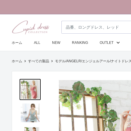
コ
ン
テ
ク
ン
ピ
ツ
ド
に
ホーム
ALL
NEW
RANKING
OUTLET
ド
ス
レ
キ
ホーム
すべての製品
モデル/ANGELR/エンジェルアール/ナイトドレス
ス
ッ
コ
プ
レ
す
ク
る
シ
ョ
ン