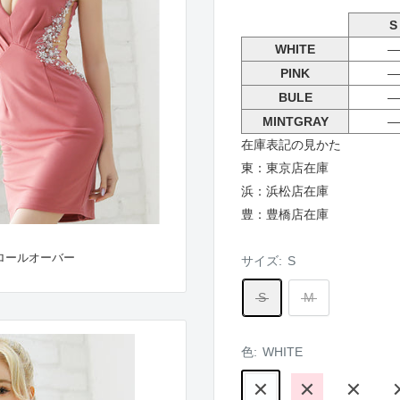
S
WHITE
―
PINK
―
BULE
―
MINTGRAY
―
在庫表記の見かた
東：東京店在庫
浜：浜松店在庫
豊：豊橋店在庫
ロールオーバー
サイズ:
S
S
M
色:
WHITE
WHITE
PINK
BULE
MI