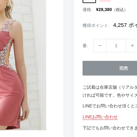
販
価格:
¥28,380
（税込）
売
価
格
4,257
ポ
獲得ポイント:
量:
完売
ご試着は在庫店舗（リアル
ければ可能です。色やサイ
LINEでお問い合わせ頂く
LINEお問い合わせ
下記でもお問い合わせでき