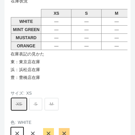
在庫状況
XS
S
M
WHITE
―
―
―
MINT GREEN
―
―
―
MUSTARD
―
―
―
ORANGE
―
―
―
在庫表記の見かた
東：東京店在庫
浜：浜松店在庫
豊：豊橋店在庫
サイズ:
XS
XS
S
M
色:
WHITE
WHITE
MINT
MUSTARD
ORANGE