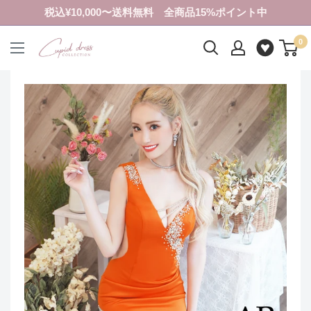
コ
税込¥10,000〜送料無料 全商品15%ポイント中
ン
0
テ
ク
ン
ピ
ツ
ド
に
ド
ス
レ
キ
ス
ッ
コ
プ
レ
す
ク
る
シ
ョ
ン