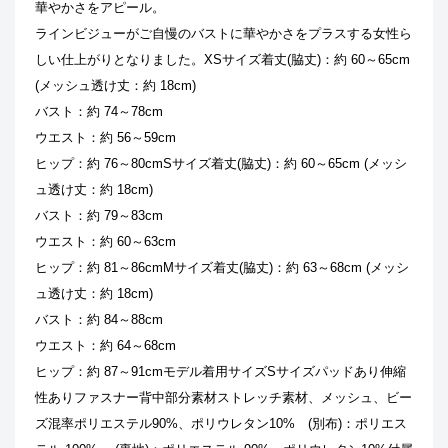
華やかさをアピール。
ラインビジューがご自慢のバストに華やかさをプラスする女性ら
しい仕上がりとなりました。
XSサイズ
着丈(脇丈)：約 60～65cm
(メッシュ透け丈：約 18cm)
バスト：約 74～78cm
ウエスト：約 56～59cm
ヒップ：約 76～80cm
Sサイズ
着丈(脇丈)：約 60～65cm (メッシ
ュ透け丈：約 18cm)
バスト：約 79～83cm
ウエスト：約 60～63cm
ヒップ：約 81～86cm
Mサイズ
着丈(脇丈)：約 63～68cm (メッシ
ュ透け丈：約 18cm)
バスト：約 84～88cm
ウエスト：約 64～68cm
ヒップ：約 87～91cm
モデル着用サイズ
Sサイズ
パッド
あり
伸縮
性
あり
ファスナー
背中部分
素材
ストレッチ素材、メッシュ、ビー
ズ
混率
ポリエステル90%、ポリウレタン10% (別布)：ポリエス