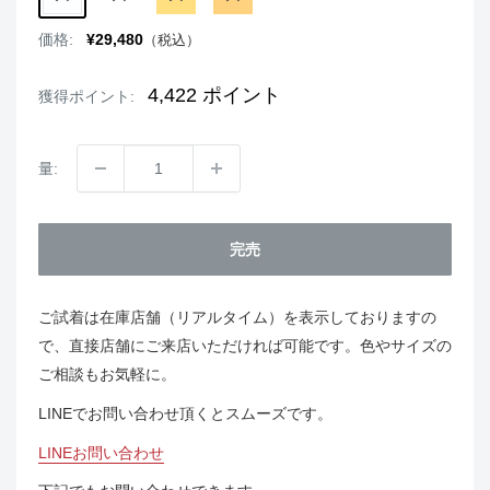
GREEN
販
価格:
¥29,480
（税込）
売
価
格
4,422
ポイント
獲得ポイント:
量:
完売
ご試着は在庫店舗（リアルタイム）を表示しておりますの
で、直接店舗にご来店いただければ可能です。色やサイズの
ご相談もお気軽に。
LINEでお問い合わせ頂くとスムーズです。
LINEお問い合わせ