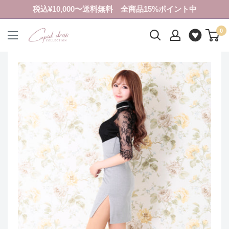
コ
税込¥10,000〜送料無料 全商品15%ポイント中
ン
0
テ
ク
ン
ピ
ツ
ド
に
ド
ス
レ
キ
ス
ッ
コ
プ
レ
す
ク
る
シ
ョ
ン