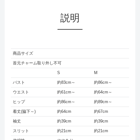
説明
商品サイズ
首元チャーム取り外し不可
S
M
バスト
約83cm～
約86cm～
ウエスト
約61cm～
約64cm～
ヒップ
約86cm～
約89cm～
着丈(脇下～)
約64cm
約67cm
袖丈
約39cm
約39cm
スリット
約21cm
約21cm