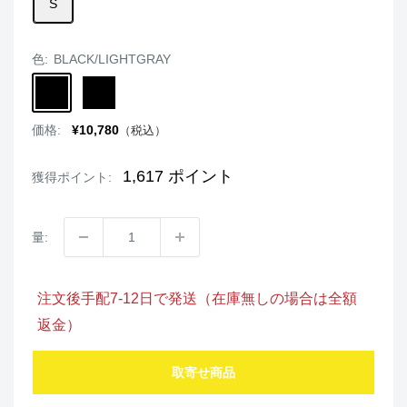
S
色:
BLACK/LIGHTGRAY
BLACK/LIGHTGRAY
BLACK/DARKGRAY
販
価格:
¥10,780
（税込）
売
価
格
1,617
ポイント
獲得ポイント:
量:
注文後手配7-12日で発送（在庫無しの場合は全額
返金）
取寄せ商品