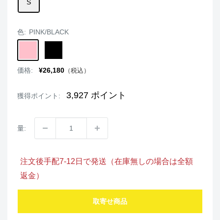
S
色:
PINK/BLACK
PINK/BLACK
BLACK/WHITE
販
価格:
¥26,180
（税込）
売
価
格
3,927
ポイント
獲得ポイント:
量:
注文後手配7-12日で発送（在庫無しの場合は全額
返金）
取寄せ商品