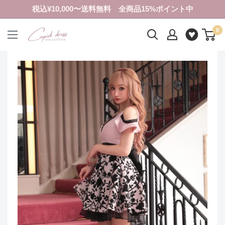
コ
税込¥10,000〜送料無料 全商品15%ポイント中
ン
0
テ
ク
ン
ピ
ツ
ド
に
ド
ス
レ
キ
ス
ッ
コ
プ
レ
す
ク
る
シ
ョ
ン