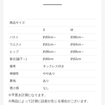
商品サイズ
S
M
バスト
約83cm～
約86cm～
ウエスト
約61cm～
約64cm～
ヒップ
約86cm～
約89cm～
着丈(脇下～)
約60cm
約62cm
備考
ネックレス付き
伸縮性
ややあり
裏地
あり
透け感
なし
※平置き計測になります。
※商品によって計測に誤差が生じる場合がございます。