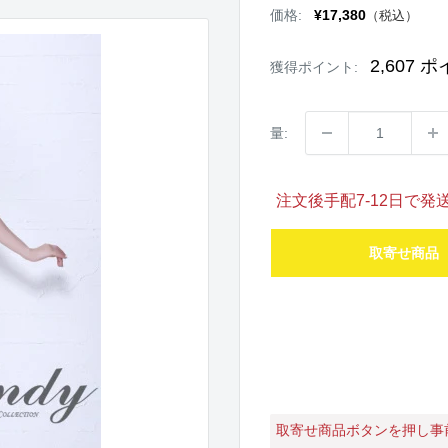
販
価格:
¥17,380
（税込）
売
価
格
2,607
ポ
獲得ポイント:
量:
注文後手配7-12日で
取寄せ商品
取寄せ商品ボタンを押し事