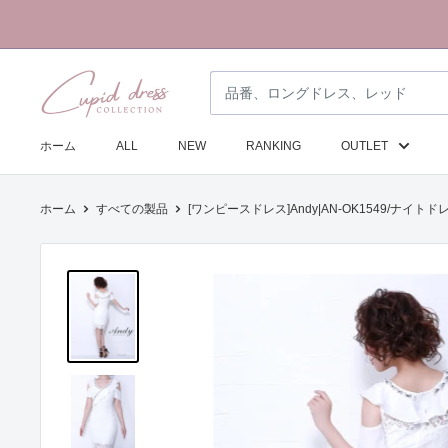
コ
ン
テ
ク
ン
ピ
ツ
ド
に
ホーム
ALL
NEW
RANKING
OUTLET
ド
ス
レ
キ
ホーム
すべての製品
[ワンピースドレス]Andy|AN-OK1549/ナイトドレ
ス
ッ
コ
プ
レ
す
ク
る
シ
ョ
ン