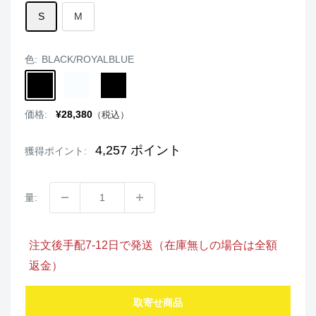
S
M
色:
BLACK/ROYALBLUE
BLACK/ROYALBLUE
WHITE/BLACK
BLACK/RED
販
価格:
¥28,380
（税込）
売
価
格
4,257
ポイント
獲得ポイント:
量:
注文後手配7-12日で発送（在庫無しの場合は全額
返金）
取寄せ商品