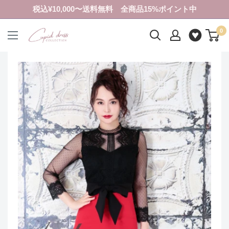
コ
税込¥10,000〜送料無料 全商品15%ポイント中
ン
0
テ
ク
ン
ピ
ツ
ド
に
ド
ス
レ
キ
ス
ッ
コ
プ
レ
す
ク
る
シ
ョ
ン