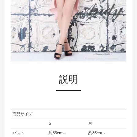
説明
商品サイズ
S
M
バスト
約83cm～
約86cm～