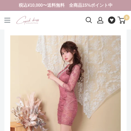
コ
税込¥10,000〜送料無料 全商品15%ポイント中
ン
0
テ
ク
ン
ピ
ツ
ド
に
ド
ス
レ
キ
ス
ッ
コ
プ
レ
す
ク
る
シ
ョ
ン