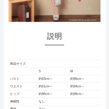
説明
商品サイズ
S
M
バスト
約83cm～
約86cm～
ウエスト
約61cm～
約64cm～
ヒップ
約86cm～
約89cm～
伸縮性
なし
裏地
あり