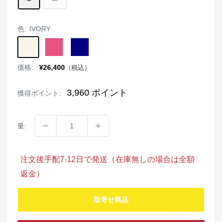
色:
IVORY
IVORY
DARKPINK
NAVY
販
価格:
¥26,400
（税込）
売
価
格
3,960
ポイント
獲得ポイント:
量:
注文後手配7-12日で発送（在庫無しの場合は全額
返金）
取寄せ商品