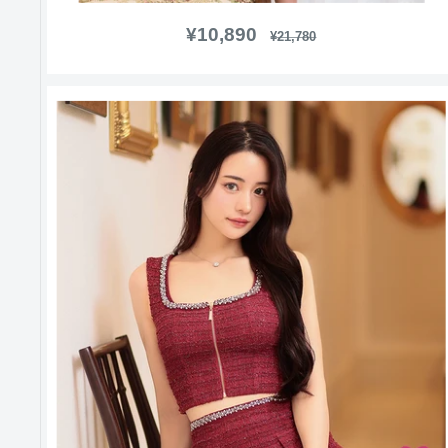
販
¥10,890
通
¥21,780
常
売
価
価
格
格