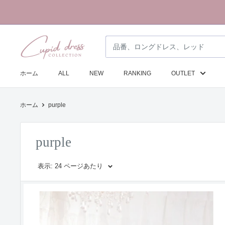
コ
ン
テ
ク
ン
ピ
ツ
ド
に
ホーム
ALL
NEW
RANKING
OUTLET
ド
ス
レ
キ
ホーム
purple
ス
ッ
コ
プ
レ
す
purple
ク
る
シ
表示: 24 ページあたり
ョ
ン