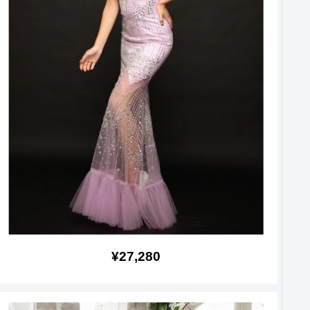
販
¥27,280
売
価
格