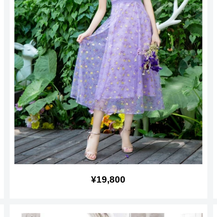
販
¥19,800
売
価
格