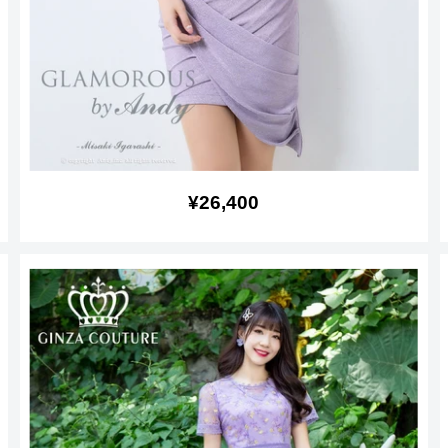
販
¥26,400
売
価
格