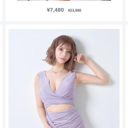
販
¥7,480
通
¥23,980
常
売
価
価
格
格