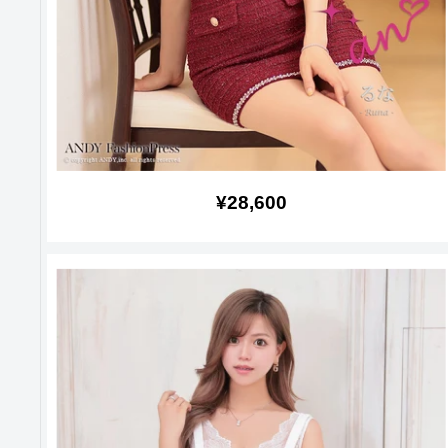
販
¥28,600
売
価
格