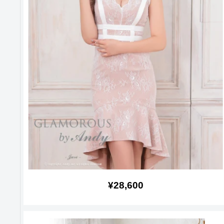
販
¥28,600
売
価
格